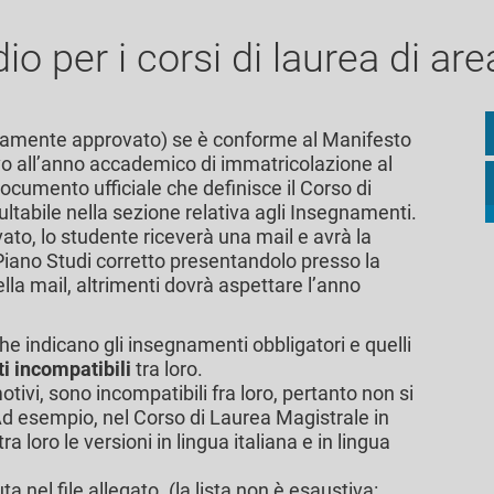
udio per i corsi di laurea di ar
curamente approvato) se è conforme al Manifesto
tivo all’anno accademico di immatricolazione al
documento ufficiale che definisce il Corso di
ltabile nella sezione relativa agli Insegnamenti.
ato, lo studente riceverà una mail e avrà la
l Piano Studi corretto presentandolo presso la
nella mail, altrimenti dovrà aspettare l’anno
che indicano gli insegnamenti obbligatori e quelli
 incompatibili
tra loro.
tivi, sono incompatibili fra loro, pertanto non si
Ad esempio, nel Corso di Laurea Magistrale in
 loro le versioni in lingua italiana e in lingua
a nel file allegato. (la lista non è esaustiva: