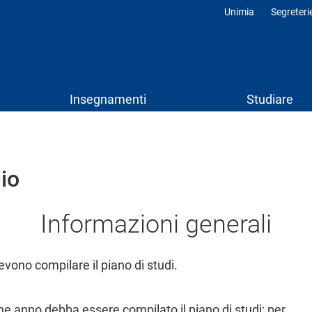
Unimia
Segreteri
Profili
Insegnamenti
Studiare
io
Informazioni generali
evono compilare il piano di studi.
che anno debba essere compilato il piano di studi: per