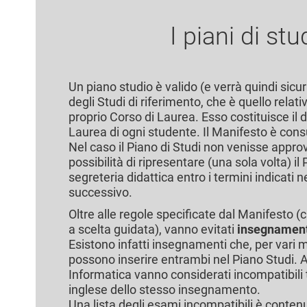
I piani di st
Un piano studio è valido (e verrà quindi si
degli Studi di riferimento, che è quello rela
proprio Corso di Laurea. Esso costituisce il 
Laurea di ogni studente. Il Manifesto è consu
Nel caso il Piano di Studi non venisse approv
possibilità di ripresentare (una sola volta) i
segreteria didattica entro i termini indicati 
successivo.
Oltre alle regole specificate dal Manifesto (
a scelta guidata), vanno evitati
insegnamenti
Esistono infatti insegnamenti che, per vari mo
possono inserire entrambi nel Piano Studi. 
Informatica vanno considerati incompatibili tra
inglese dello stesso insegnamento.
Una lista degli esami incompatibili è contenut