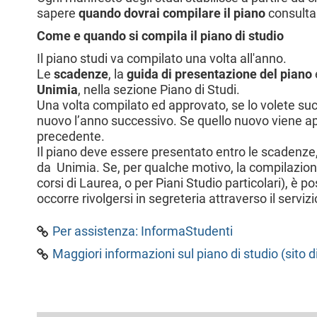
l
sapere
quando dovrai compilare il piano
consulta
e
Come e quando si compila il piano di studio
Il piano studi va compilato una volta all'anno.
Le
scadenze
, la
guida di presentazione del piano
Unimia
, nella sezione Piano di Studi.
Una volta compilato ed approvato, se lo volete s
nuovo l’anno successivo. Se quello nuovo viene a
precedente.
Il piano deve essere presentato entro le scadenze, 
da Unimia. Se, per qualche motivo, la compilazion
corsi di Laurea, o per Piani Studio particolari), è p
occorre rivolgersi in segreteria attraverso il servi
Per assistenza: InformaStudenti
Maggiori informazioni sul piano di studio (sito d