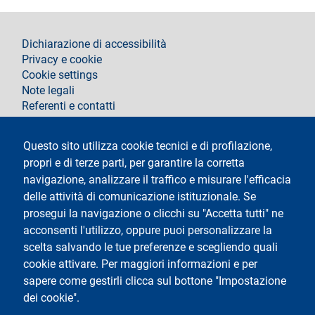
footer
Dichiarazione di accessibilità
Privacy e cookie
Cookie settings
Note legali
Referenti e contatti
Segui La Statale su
Questo sito utilizza cookie tecnici e di profilazione,
propri e di terze parti, per garantire la corretta
navigazione, analizzare il traffico e misurare l'efficacia
delle attività di comunicazione istituzionale. Se
prosegui la navigazione o clicchi su "Accetta tutti" ne
acconsenti l'utilizzo, oppure puoi personalizzare la
Testo
Università degli Studi di Milano
scelta salvando le tue preferenze e scegliendo quali
Via Festa del Perdono 7 - 20122 Milano
cookie attivare. Per maggiori informazioni e per
Tel.
+39 02 5032 5032
Posta Elettronica Certificata
sapere come gestirli clicca sul bottone "Impostazione
dei cookie".
Logo