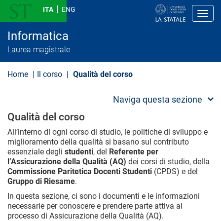
S
ITA
ENG
a
Toggl
l
t
Informatica
a
a
Laurea magistrale
l
c
o
Home
Il corso
Qualità del corso
n
t
e
Naviga questa sezione
n
u
Qualità del corso
t
o
All’interno di ogni corso di studio, le politiche di sviluppo e
p
miglioramento della qualità si basano sul contributo
r
essenziale degli
studenti
, del
Referente per
i
l’Assicurazione della Qualità (AQ)
dei corsi di studio, della
n
Commissione Paritetica Docenti Studenti
(CPDS) e del
c
i
Gruppo di Riesame
.
p
In questa sezione, ci sono i documenti e le informazioni
a
l
necessarie per conoscere e prendere parte attiva al
e
processo di Assicurazione della Qualità (AQ).